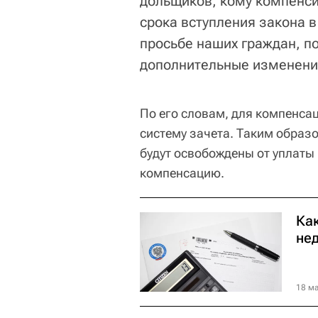
дольщиков, кому компенси
срока вступления закона в
просьбе наших граждан, п
дополнительные изменения
По его словам, для компенса
систему зачета. Таким образ
будут освобождены от уплаты
компенсацию.
Ка
не
18 ма