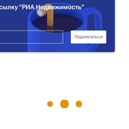
сылку "РИА Недвижимость"