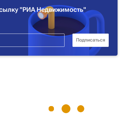
сылку "РИА Недвижимость"