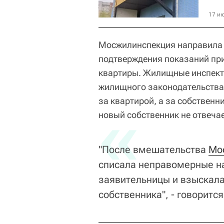
17 ию
Мосжилинспекция направила 
подтверждения показаний при
квартиры. Жилищные инспект
жилищного законодательства 
за квартирой, а за собственн
«
новый собственник не отвеча
"После вмешательства
Мо
списала неправомерные на
заявительницы и взыскала
собственника", - говоритс