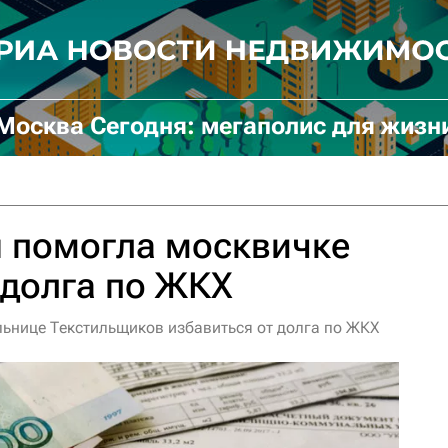
Москва Сегодня: мегаполис для жизн
 помогла москвичке
 долга по ЖКХ
ьнице Текстильщиков избавиться от долга по ЖКХ