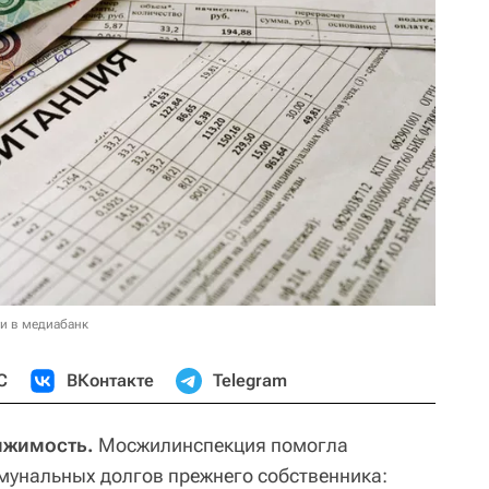
и в медиабанк
С
ВКонтакте
Telegram
ижимость.
Мосжилинспекция помогла
мунальных долгов прежнего собственника: