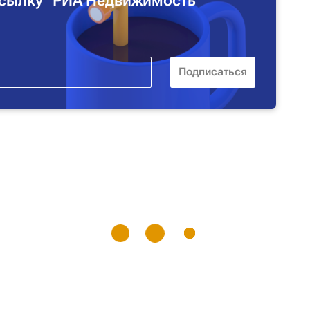
сылку "РИА Недвижимость"