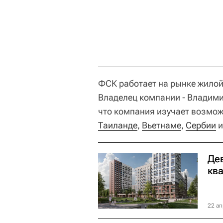
ФСК работает на рынке жило
Владелец компании - Владими
что компания изучает возмож
Таиланде
,
Вьетнаме
,
Сербии
Де
кв
22 ап