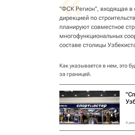
«
"ФСК Регион", входящая в
дирекцией по строительст
планируют совместное стр
многофункциональных соор
составе столицы Узбекиста
Как указывается в нем, это б
за границей.
"С
Уз
4 дек