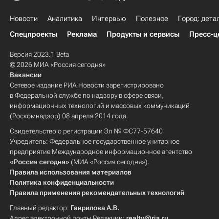
Новости
Аналитика
Интервью
Полезное
Город: дета
Спецпроекты
Реклама
Продукты и сервисы
Пресс-ц
Версия 2023.1 Beta
© 2026 МИА «Россия сегодня»
Вакансии
Сетевое издание РИА Новости зарегистрировано
в Федеральной службе по надзору в сфере связи,
информационных технологий и массовых коммуникаций
(Роскомнадзор) 08 апреля 2014 года.
Свидетельство о регистрации Эл № ФС77-57640
Учредитель: Федеральное государственное унитарное
предприятие Международное информационное агентство
«Россия сегодня»
(МИА «Россия сегодня»).
Правила использования материалов
Политика конфиденциальности
Правила применения рекомендательных технологий
Главный редактор:
Гаврилова А.В.
Адрес электронной почты Редакции:
realty@ria.ru