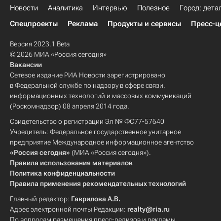
Новости
Аналитика
Интервью
Полезное
Город: дета
Спецпроекты
Реклама
Продукты и сервисы
Пресс-ц
Версия 2023.1 Beta
© 2026 МИА «Россия сегодня»
Вакансии
Сетевое издание РИА Новости зарегистрировано
в Федеральной службе по надзору в сфере связи,
информационных технологий и массовых коммуникаций
(Роскомнадзор) 08 апреля 2014 года.
Свидетельство о регистрации Эл № ФС77-57640
Учредитель: Федеральное государственное унитарное
предприятие Международное информационное агентство
«Россия сегодня»
(МИА «Россия сегодня»).
Правила использования материалов
Политика конфиденциальности
Правила применения рекомендательных технологий
Главный редактор:
Гаврилова А.В.
Адрес электронной почты Редакции:
realty@ria.ru
По вопросам размещения пресс-релизов и рекламы