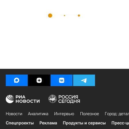
Новости
Аналитика
Интервью
Полезное
Город: дета
Спецпроекты
Реклама
Продукты и сервисы
Пресс-ц