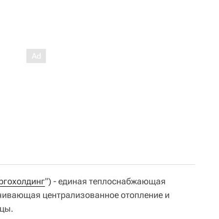
ргохолдинг
") - единая теплоснабжающая
чивающая централизованное отопление и
цы.