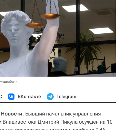
 медиабанк
С
ВКонтакте
Telegram
 Новости.
Бывший начальник управления
 Владивостока Дмитрий Пикула осужден на 10
яток за предоставление земли, сообщил РИА