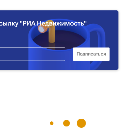
сылку "РИА Недвижимость"