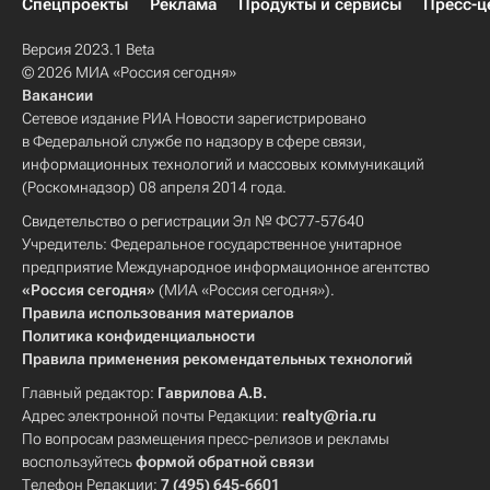
Спецпроекты
Реклама
Продукты и сервисы
Пресс-ц
Версия 2023.1 Beta
© 2026 МИА «Россия сегодня»
Вакансии
Сетевое издание РИА Новости зарегистрировано
в Федеральной службе по надзору в сфере связи,
информационных технологий и массовых коммуникаций
(Роскомнадзор) 08 апреля 2014 года.
Свидетельство о регистрации Эл № ФС77-57640
Учредитель: Федеральное государственное унитарное
предприятие Международное информационное агентство
«Россия сегодня»
(МИА «Россия сегодня»).
Правила использования материалов
Политика конфиденциальности
Правила применения рекомендательных технологий
Главный редактор:
Гаврилова А.В.
Адрес электронной почты Редакции:
realty@ria.ru
По вопросам размещения пресс-релизов и рекламы
воспользуйтесь
формой обратной связи
Телефон Редакции:
7 (495) 645-6601