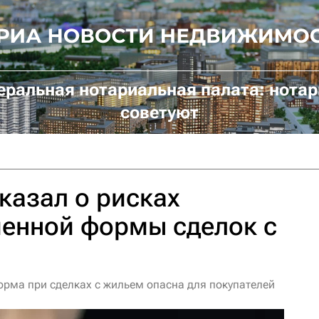
ральная нотариальная палата: нота
советуют
казал о рисках
менной формы сделок с
орма при сделках с жильем опасна для покупателей