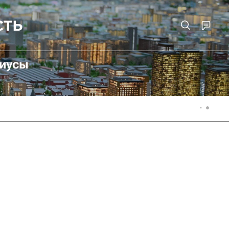
риусы