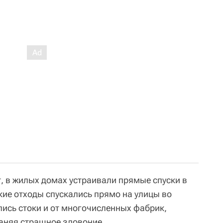
, в жилых домах устраивали прямые спуски в
кие отходы спускались прямо на улицы во
ись стоки и от многочисленных фабрик,
раняя страшное зловоние.