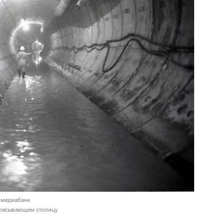
 медиабанк
поясывающем столицу