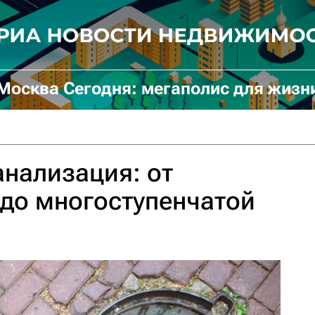
Москва Сегодня: мегаполис для жизн
нализация: от
до многоступенчатой