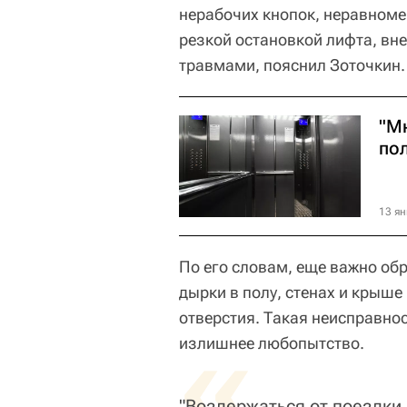
нерабочих кнопок, неравноме
резкой остановкой лифта, вне
травмами, пояснил Зоточкин.
"М
по
13 ян
По его словам, еще важно обр
дырки в полу, стенах и крыш
отверстия. Такая неисправно
«
излишнее любопытство.
"Воздержаться от поездки 