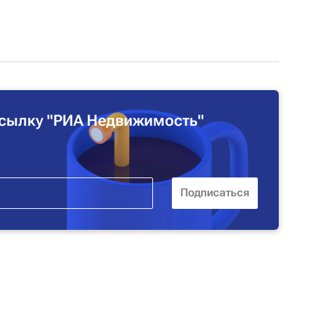
сылку "РИА Недвижимость"