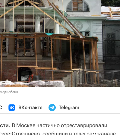
 медиабанк
С
ВКонтакте
Telegram
сти.
В Москве частично отреставрировали
ское-Стрешнево, сообщили в телеграм-канале