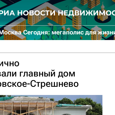
Москва Сегодня: мегаполис для жизн
ично
вали главный дом
овское-Стрешнево