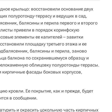
дное крыльцо: восстановили основание двух
их полуротонду-террасу и ведущих в сад,
ясенник, балясины и перила первого и второго
алисты привели в порядок коринфскую
псовые элементы ее капителей – завитки
осстановили площадку третьего этажа и ее
дбалясенник, балясины и перила, заново
ьца балкона по сохранившемуся образцу и
белокаменную облицовку полуротонды-террасы.
и кирпичные фасады боковых корпусов,
.
ю кровли. Ее покрытие, как и прежде, будет
ится в сообщении.
атурить и окрасить цокольную часть кирпичных