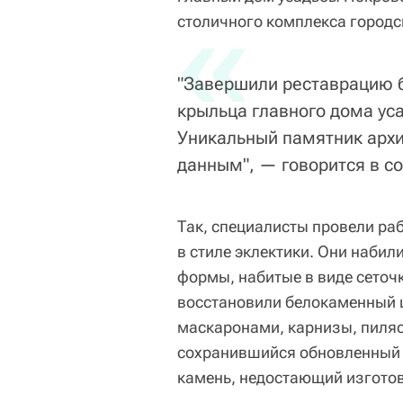
«
столичного комплекса городс
"Завершили реставрацию б
крыльца главного дома у
Уникальный памятник арх
данным", — говорится в с
Так, специалисты провели ра
в стиле эклектики. Они наби
формы, набитые в виде сеточк
восстановили белокаменный ц
маскаронами, карнизы, пиляст
сохранившийся обновленный 
камень, недостающий изготов