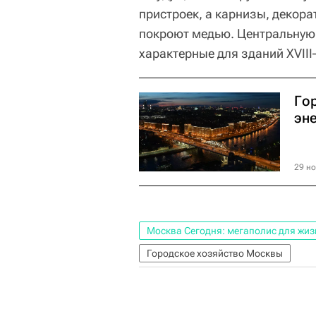
пристроек, а карнизы, декор
покроют медью. Центральную 
характерные для зданий XVIII
Гор
эн
29 но
Москва Сегодня: мегаполис для жиз
Городское хозяйство Москвы