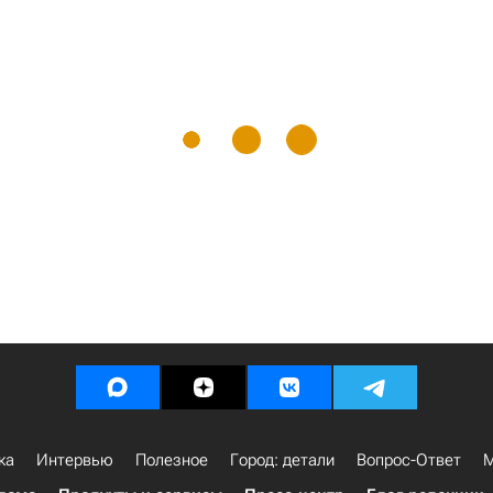
ка
Интервью
Полезное
Город: детали
Вопрос-Ответ
М