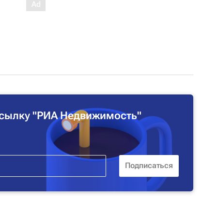
сылку "РИА Недвижимость"