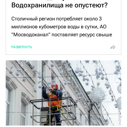
Водохранилища не опустеют?
Столичный регион потребляет около 3
миллионов кубометров воды в сутки, АО
"Мосводоканал" поставляет ресурс свыше
15 миллионам потребителей.
РАЗВЕРНУТЬ
Ежесуточный расход воды на одного
среднестатистического горожанина
составляет примерно 127 литров – это,
кстати, не так много. Для сравнения: в 2010
году москвич за сутки тратил больше 200
литров на бытовые нужды.
С распространением индивидуальных
приборов учета и энергоемких бытовых
приборов город значительно сократил этот
показатель. На цифрах положительно