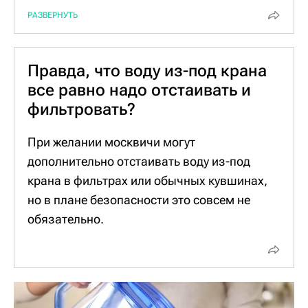
города и времени года. Это абсолютно
РАЗВЕРНУТЬ
нормальные цифры. Согласно требованиям
Всемирной организации здравоохранения,
оптимальная жесткость воды составляет
Правда, что воду из-под крана
примерно 5 градусов жесткости.
все равно надо отстаивать и
Вообще степень жесткости зависит от
фильтровать?
природного источника, из которого
забирается вода. В водохранилищах и
При желании москвичи могут
реках вода изначально мягче, чем в
дополнительно отстаивать воду из-под
подземных источниках. В процессе
крана в фильтрах или обычных кувшинах,
водоподготовки жесткость воды не
но в плане безопасности это совсем не
меняется, она остается такой же, как в
обязательно.
водохранилище.
Для человека это не опасно и даже полезно,
так как слишком мягкая питьевая вода не
подходит для постоянного употребления – в