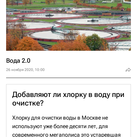
задерживают природный мусор: ветки,
бревна, листву. После вода поступает в
головное сооружение – смеситель. Там воду
перемешивают с активированным углем
(для удаления неприятного запаха и
привкуса природной воды), раствором
гипохлорита натрия (для
Вода 2.0
обеззараживания), коагулянтами (для
26 ноября 2020, 10:00
осветления и устранения различного рода
загрязнений). В процессе в воде
разлагаются органические соединения, и
Добавляют ли хлорку в воду при
она становится чище.
очистке?
На втором этапе вода переходит в
отстойник для осветления. Замешанные в
Хлорку для очистки воды в Москве не
нее реагенты притягивают к себе
используют уже более десяти лет, для
взвешенные вещества – этот процесс
современного мегаполиса это устаревшая