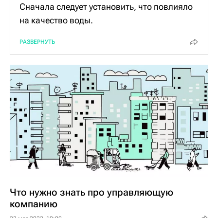
Сначала следует установить, что повлияло
на качество воды.
"Мосводоканал" отвечает за поставку
РАЗВЕРНУТЬ
питьевой воды по магистральным
трубопроводам до внутридомовых
коммуникаций, которые находятся в зоне
ответственности управляющих компаний.
Именно УК отвечает за состояние
внутридомовых коммуникаций, которое, в
свою очередь, может повлиять на качество
поставляемой питьевой воды. В частности,
на воде могут отразиться последствия
перекладки и ремонта труб в доме,
промывка оборудования и слив воды до ее
Что нужно знать про управляющую
раздачи по внутриквартирным стоякам.
компанию
Если качество оказания коммунальной