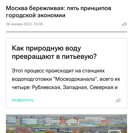
сказалась и модернизация городских сетей
Москва бережливая: пять принципов
водоснабжения.
городской экономии
Бояться пересыхания или опустошения
26 января 2022, 10:00
водохранилищ не стоит: природный ресурс
регулярно "перезагружается" за счет
осадков и снеготаяния.
Как природную воду
превращают в питьевую?
Этот процесс происходит на станциях
водоподготовки "Мосводоканала", всего их
четыре: Рублевская, Западная, Северная и
Восточная. Весь цикл занимает от 8 до 12
РАЗВЕРНУТЬ
часов и состоит из нескольких этапов.
Сначала воду из природного источника
забирают с помощью мощных насосов и
пропускают через решетки, которые