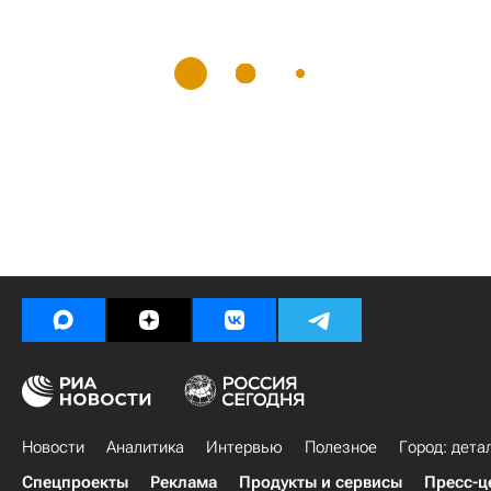
Новости
Аналитика
Интервью
Полезное
Город: дета
Спецпроекты
Реклама
Продукты и сервисы
Пресс-ц