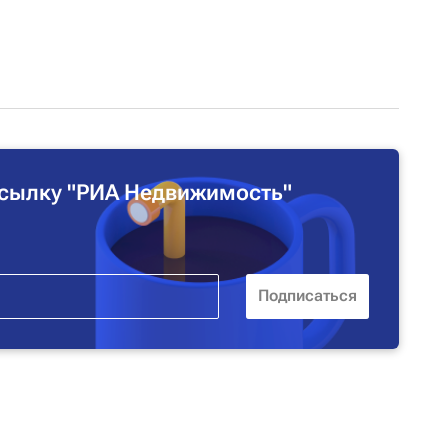
сылку "РИА Недвижимость"