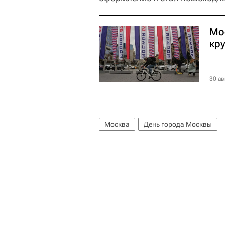
Мо
кр
30 ав
Москва
День города Москвы