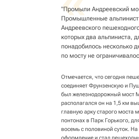
«
"Промыли Андреевский мос
Промышленные альпинисты
Андреевского пешеходного 
которых два альпиниста, д
понадобилось несколько д
по мосту не ограничивалос
Отмечается, что сегодня пеш
соединяет Фрунзенскую и Пуш
был железнодорожный мост М
располагался он на 1,5 км вы
главную арку старого моста м
понтонах в Парк Горького, дл
восемь с половиной суток. На
оформление и стал пешеходн