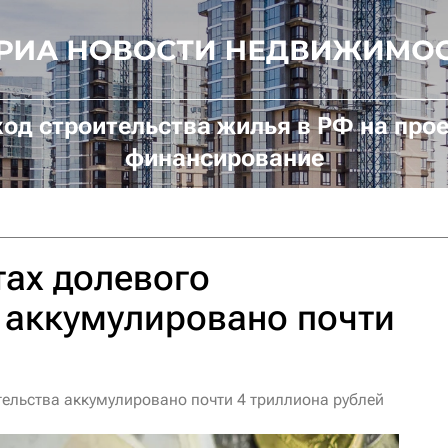
од строительства жилья в РФ на про
финансирование
тах долевого
 аккумулировано почти
тельства аккумулировано почти 4 триллиона рублей