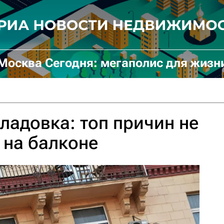
Москва Сегодня: мегаполис для жизн
кладовка: топ причин не
 на балконе