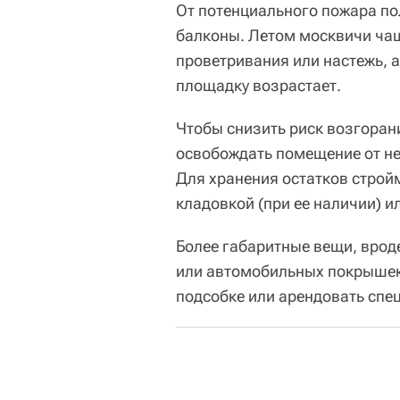
От потенциального пожара п
балконы. Летом москвичи ча
проветривания или настежь, 
площадку возрастает.
Чтобы снизить риск возгоран
освобождать помещение от не
Для хранения остатков строй
кладовкой (при ее наличии) и
Более габаритные вещи, врод
или автомобильных покрышек,
подсобке или арендовать спе