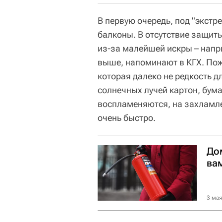
В первую очередь, под "экстр
балконы. В отсутствие защит
из-за малейшей искры – напр
выше, напоминают в КГХ. По
которая далеко не редкость д
солнечных лучей картон, бума
воспламеняются, на захламл
очень быстро.
До
ва
3 мая