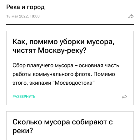
"Мосводосток" мониторит состояние
Река и город
главной водной артерии столицы даже в
18 мая 2022, 10:00
сильные морозы и при необходимости
задействует для этого специализированные
ледоколы.
Как, помимо уборки мусора,
чистят Москву-реку?
Сбор плавучего мусора – основная часть
работы коммунального флота. Помимо
этого, экипажи "Мосводостока"
занимаются удалением илового осадка со
РАЗВЕРНУТЬ
дна реки, в местах водовыпуска и в
притоках Москвы-реки, а также
ликвидируют пятна на водной глади. Для
Сколько мусора собирают с
этого используют специальный раствор –
реки?
Гидробрейк. Попадая на пятно, он