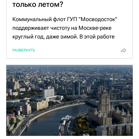
только летом?
Коммунальный флот ГУП "Мосводосток"
поддерживает чистоту на Москве-реке
круглый год, даже зимой. В этой работе
задействовано порядка 30 судов.
РАЗВЕРНУТЬ
В сезон активной навигации
мусоросборные корабли ежедневно
проходят по всей акватории реки в
границах города от "Крокус-Сити" до
Бесединского моста и по ходу движения
убирают бытовой и природный мусор с
водной глади.
Зимой Москва-река, как правило, не
замерзает полностью, и интенсивность
работы флота остается прежней.