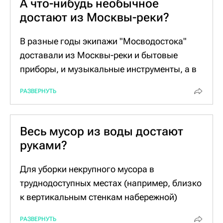
А что-нибудь необычное
достают из Москвы-реки?
В разные годы экипажи "Мосводостока"
доставали из Москвы-реки и бытовые
приборы, и музыкальные инструменты, а в
этом году, отмечает Шуткин, удалось
РАЗВЕРНУТЬ
выловить даже прокатный велосипед. О
находке сообщили владельцам проката, и в
отношении нерадивого москвича приняли
Весь мусор из воды достают
соответствующие меры.
руками?
Для уборки некрупного мусора в
труднодоступных местах (например, близко
к вертикальным стенкам набережной)
члены экипажа пользуются ручными
РАЗВЕРНУТЬ