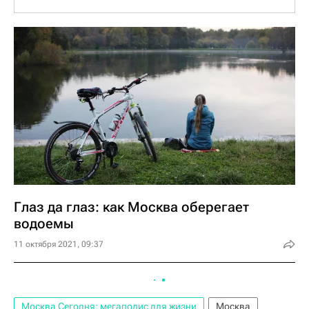
инструментами – баграми и сачками. Для
"поимки" крупногабаритных предметов
используют оборудование, установленное
на палубе мусоросборных судов –
автоматический ковш с сеткой и
гидравлический кран-манипулятор. Весь
вылавливаемый мусор складывают в
сборный кузов, а по окончании рейса
отвозят на утилизацию.
Глаз да глаз: как Москва оберегает
водоемы
11 октября 2021, 09:37
Москва Сегодня: мегаполис для жизни
Москва