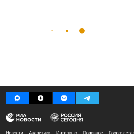
Новости
Аналитика
Интервью
Полезное
Город: дета