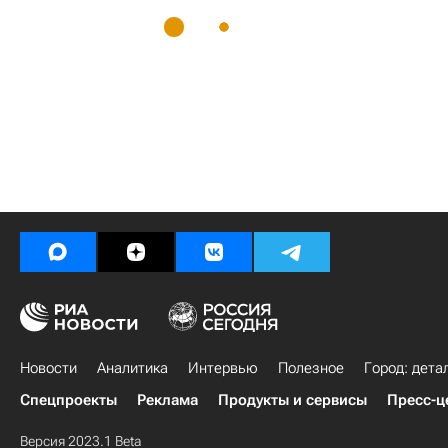
Новости
Аналитика
Интервью
Полезное
Город: дета
Спецпроекты
Реклама
Продукты и сервисы
Пресс-ц
Версия 2023.1 Beta