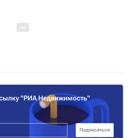
сылку "РИА Недвижимость"