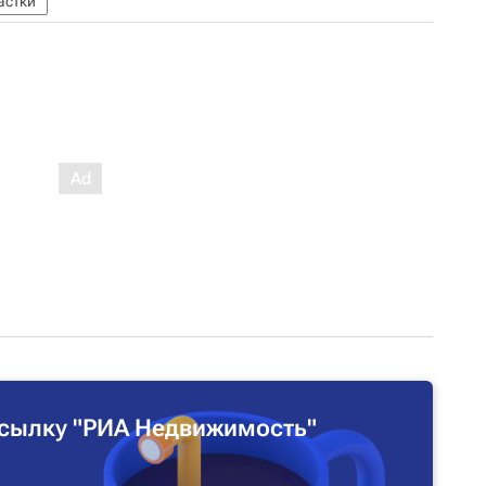
астки
сылку "РИА Недвижимость"