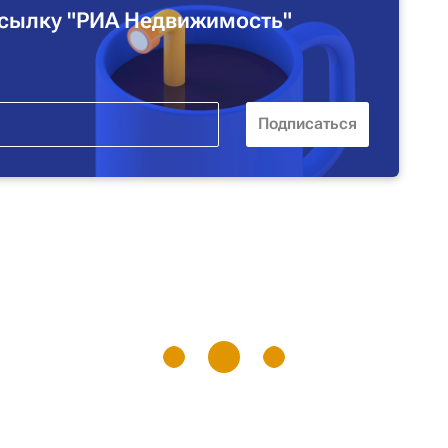
сылку "РИА Недвижимость"