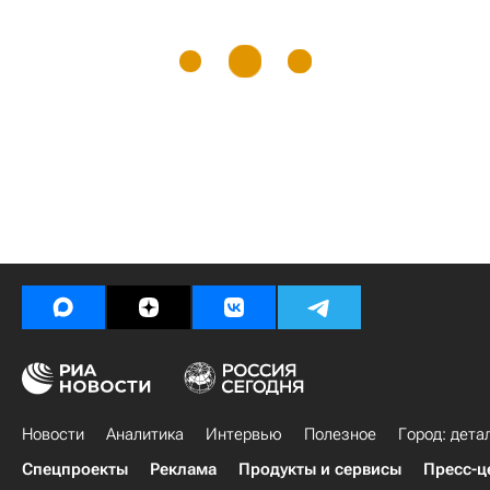
Новости
Аналитика
Интервью
Полезное
Город: дета
Спецпроекты
Реклама
Продукты и сервисы
Пресс-ц