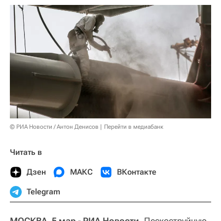
© РИА Новости / Антон Денисов
Перейти в медиабанк
Читать в
Дзен
МАКС
ВКонтакте
Telegram
МОСКВА, 5 мар - РИА Новости.
Пескоструйную