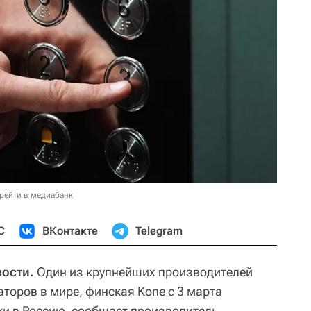
рейти в медиабанк
С
ВКонтакте
Telegram
вости.
Один из крупнейших производителей
торов в мире, финская Kone с 3 марта
и в Россию, сообщает производитель.