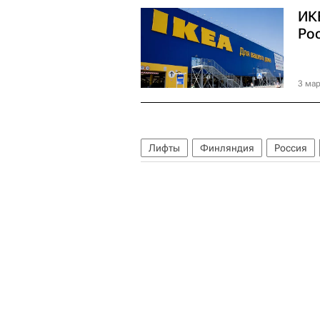
ИК
Ро
3 мар
Лифты
Финляндия
Россия