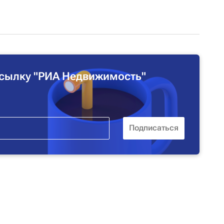
сылку "РИА Недвижимость"