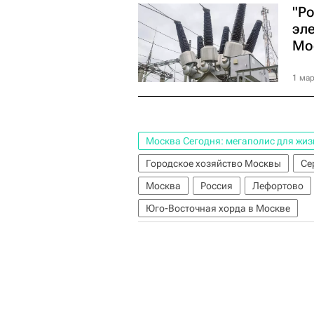
"Р
эл
Мо
1 мар
Москва Сегодня: мегаполис для жиз
Городское хозяйство Москвы
Се
Москва
Россия
Лефортово
Юго-Восточная хорда в Москве