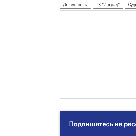
Девелоперы
ГК "Инград"
Суд
Подпишитесь на рас