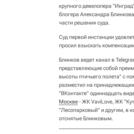
крупного девелопера "Инград
блогера Александра Блинкова
части решения суда.
Суд первой инстанции удовле
просил взыскать компенсацию
Блинков ведет канал в Telegr
представляющие собой преиму
высоты птичьего полета" с по
разместил на принадлежащих е
"ВКонтакте" одиннадцать вид
Москве
- ЖК VaviLove, ЖК "Ку
"Лесопарковый" и другим, в 
отснятые Блинковым.