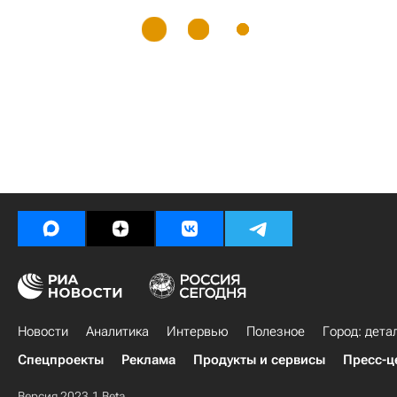
Новости
Аналитика
Интервью
Полезное
Город: дета
Спецпроекты
Реклама
Продукты и сервисы
Пресс-ц
Версия 2023.1 Beta