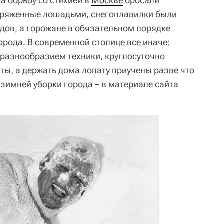
на борьбу со стихией в
Москве
бросали
ряженные лошадьми, снегоплавилки были
дов, а горожане в обязательном порядке
орода. В современной столице все иначе:
разнообразием техники, круглосуточно
ты, а держать дома лопату приучены разве что
имней уборки города – в материале сайта