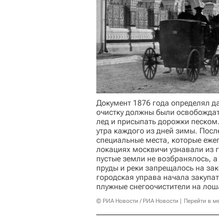
Документ 1876 года определял да
очистку должны были освобождат
лед и присыпать дорожки песком
утра каждого из дней зимы. Посл
специальные места, которые еже
локациях москвичи узнавали из г
пустые земли не возбранялось, а
пруды и реки запрещалось на за
городская управа начала закупат
плужные снегоочистители на лош
© РИА Новости / РИА Новости
Перейти в м