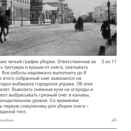
же четкий график уборки. Ответственные за
2 из 11
ь тротуары и крыши от снега, скалывать
. Все работы надлежало выполнить до 8
е этого собранный снег вывозился на
годно выбирала городская управа. Об этих
азет. Вывозить снежные кучи на огороды и
 вот выбрасывать грязный снег в канавы,
конодательном уровне. Со временем
ь первую спецтехнику для уборки снега –
адиной тяге.
едиабанк