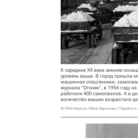
К середине XX века зимнее осна
уровень выше. В город пришла ме
машинная спецтехника: самосвал
журнала "Огонек", в 1954 году на
работали 400 самосвалов. А в д
количество машин возрастало до
© РИА Новости / Яков Берлинер
Перейти в