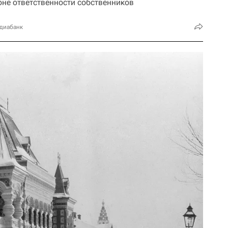
оне ответственности собственников
едиабанк