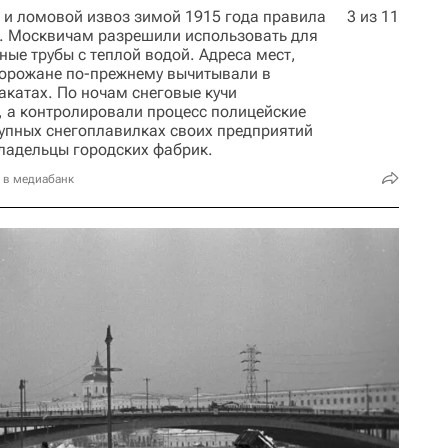
а и ломовой извоз зимой 1915 года правила
3 из 11
ь. Москвичам разрешили использовать для
ные трубы с теплой водой. Адреса мест,
горожане по-прежнему вычитывали в
акатах. По ночам снеговые кучи
, а контролировали процесс полицейские
рупных снегоплавилках своих предприятий
ладельцы городских фабрик.
 в медиабанк