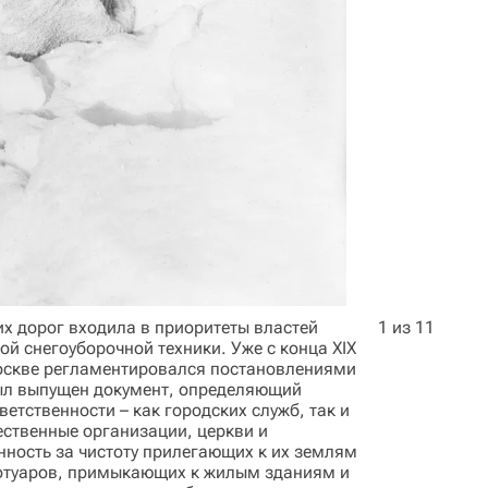
их дорог входила в приоритеты властей
1 из 11
й снегоуборочной техники. Уже с конца XIX
Москве регламентировался постановлениями
был выпущен документ, определяющий
етственности – как городских служб, так и
ественные организации, церкви и
нность за чистоту прилегающих к их землям
тротуаров, примыкающих к жилым зданиям и