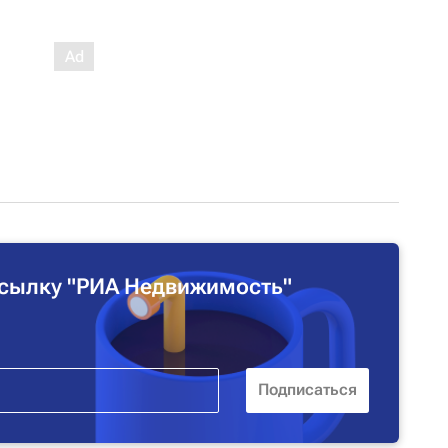
сылку "РИА Недвижимость"