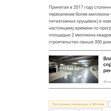
Принятая в 2017 году столич
переселение более миллиона 
пятиэтажных хрущевок) в новы
настоящему времени по прогр
площадью 2 миллиона квадрат
строительство свыше 300 дом
Вл
сп
ре
30 но
Программа реновации в Москве