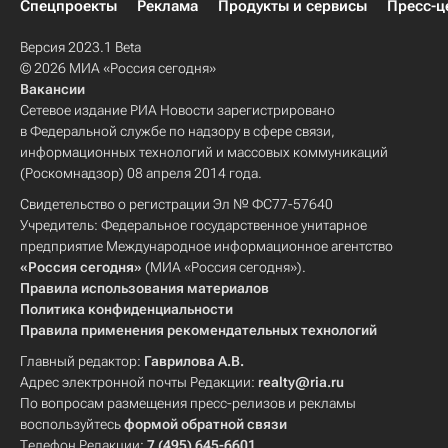
Спецпроекты
Реклама
Продукты и сервисы
Пресс-ц
Версия 2023.1 Beta
© 2026 МИА «Россия сегодня»
Вакансии
Сетевое издание РИА Новости зарегистрировано
в Федеральной службе по надзору в сфере связи,
информационных технологий и массовых коммуникаций
(Роскомнадзор) 08 апреля 2014 года.
Свидетельство о регистрации Эл № ФС77-57640
Учредитель: Федеральное государственное унитарное
предприятие Международное информационное агентство
«Россия сегодня»
(МИА «Россия сегодня»).
Правила использования материалов
Политика конфиденциальности
Правила применения рекомендательных технологий
Главный редактор:
Гаврилова А.В.
Адрес электронной почты Редакции:
realty@ria.ru
По вопросам размещения пресс-релизов и рекламы
воспользуйтесь
формой обратной связи
Телефон Редакции:
7 (495) 645-6601