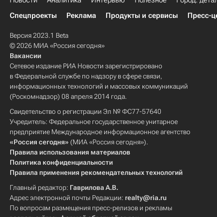
Новости
Аналитика
Интервью
Полезное
Город: дета
Спецпроекты
Реклама
Продукты и сервисы
Пресс-ц
Версия 2023.1 Beta
© 2026 МИА «Россия сегодня»
Вакансии
Сетевое издание РИА Новости зарегистрировано
в Федеральной службе по надзору в сфере связи,
информационных технологий и массовых коммуникаций
(Роскомнадзор) 08 апреля 2014 года.
Свидетельство о регистрации Эл № ФС77-57640
Учредитель: Федеральное государственное унитарное
предприятие Международное информационное агентство
«Россия сегодня»
(МИА «Россия сегодня»).
Правила использования материалов
Политика конфиденциальности
Правила применения рекомендательных технологий
Главный редактор:
Гаврилова А.В.
Адрес электронной почты Редакции:
realty@ria.ru
По вопросам размещения пресс-релизов и рекламы