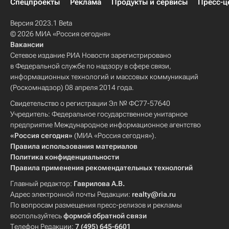
Спецпроекты
Реклама
Продукты и сервисы
Пресс-ц
Версия 2023.1 Beta
© 2026 МИА «Россия сегодня»
Вакансии
Сетевое издание РИА Новости зарегистрировано
в Федеральной службе по надзору в сфере связи,
информационных технологий и массовых коммуникаций
(Роскомнадзор) 08 апреля 2014 года.
Свидетельство о регистрации Эл № ФС77-57640
Учредитель: Федеральное государственное унитарное
предприятие Международное информационное агентство
«Россия сегодня»
(МИА «Россия сегодня»).
Правила использования материалов
Политика конфиденциальности
Правила применения рекомендательных технологий
Главный редактор:
Гаврилова А.В.
Адрес электронной почты Редакции:
realty@ria.ru
По вопросам размещения пресс-релизов и рекламы
воспользуйтесь
формой обратной связи
Телефон Редакции:
7 (495) 645-6601