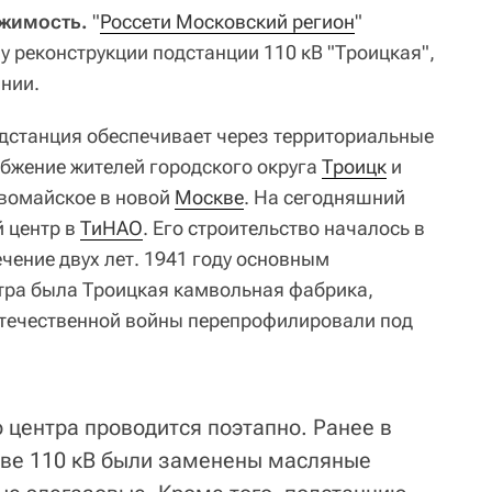
ижимость.
"
Россети Московский регион
"
у реконструкции подстанции 110 кВ "Троицкая",
нии.
подстанция обеспечивает через территориальные
бжение жителей городского округа
Троицк
и
рвомайское в новой
Москве
. На сегодняшний
 центр в
ТиНАО
. Его строительство началось в
ечение двух лет. 1941 году основным
тра была Троицкая камвольная фабрика,
Отечественной войны перепрофилировали под
центра проводится поэтапно. Ранее в
тве 110 кВ были заменены масляные