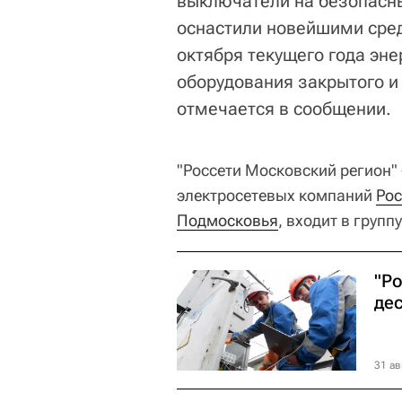
выключатели на безопасны
оснастили новейшими сред
октября текущего года эн
оборудования закрытого и 
отмечается в сообщении.
"Россети Московский регион"
электросетевых компаний
Рос
Подмосковья
, входит в группу
"Р
де
31 ав