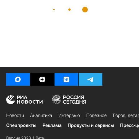
Новости
Аналитика
Интервью
Полезное
Город: дета
Спецпроекты
Реклама
Продукты и сервисы
Пресс-ц
Версия 2023.1 Beta