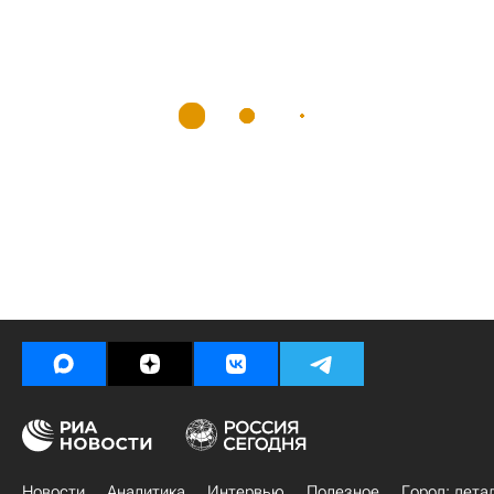
Новости
Аналитика
Интервью
Полезное
Город: дета