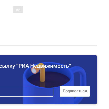
сылку "РИА Недвижимость"