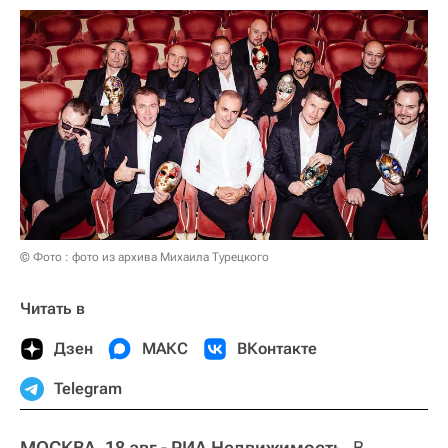
© Фото : фото из архива Михаила Турецкого
Читать в
Дзен
МАКС
ВКонтакте
Telegram
МОСКВА, 18 авг - РИА Недвижимость.
В