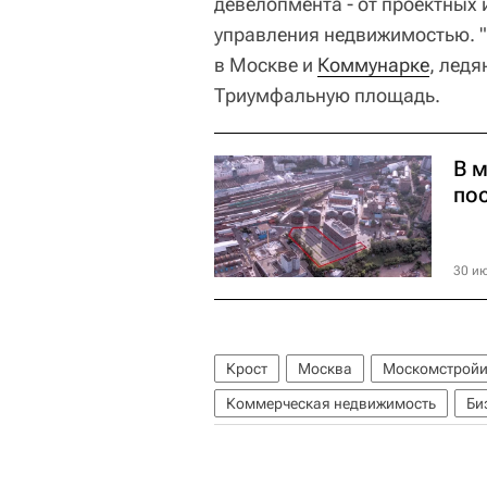
девелопмента - от проектных
управления недвижимостью. "
в Москве и
Коммунарке
, ледя
Триумфальную площадь.
В 
по
30 ию
Крост
Москва
Москомстройи
Коммерческая недвижимость
Би