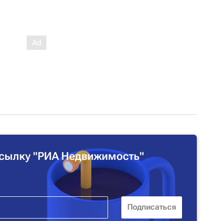
сылку "РИА Недвижимость"