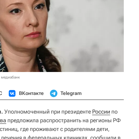
в медиабанк
С
ВКонтакте
Telegram
и.
Уполномоченный при президенте
России
по
ова
предложила распространить на регионы РФ
стиниц, где проживают с родителями дети,
лечения в федеральных клиниках, сообщили в