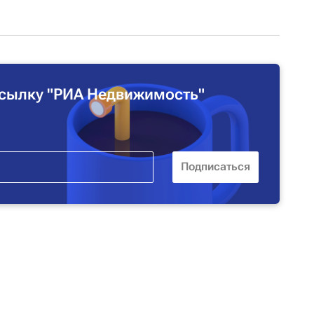
сылку "РИА Недвижимость"