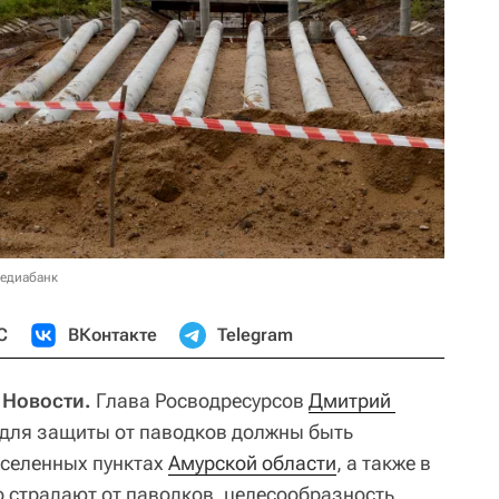
медиабанк
С
ВКонтакте
Telegram
 Новости.
Глава Росводресурсов
Дмитрий 
 для защиты от паводков должны быть
аселенных пунктах
Амурской области
, а также в
о страдают от паводков, целесообразность