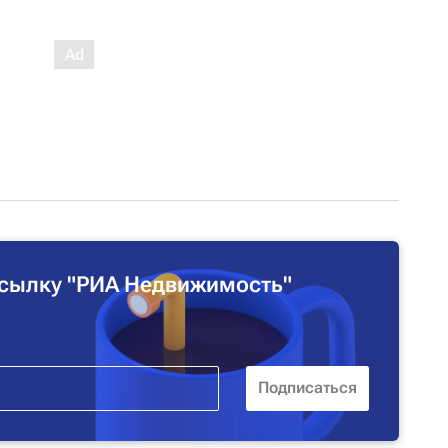
сылку "РИА Недвижимость"