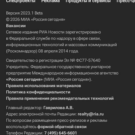
Спецпроекты
Реклама
Продукты и сервисы
Пресс-ц
Версия 2023.1 Beta
© 2026 МИА «Россия сегодня»
Вакансии
Сетевое издание РИА Новости зарегистрировано
в Федеральной службе по надзору в сфере связи,
информационных технологий и массовых коммуникаций
(Роскомнадзор) 08 апреля 2014 года.
Свидетельство о регистрации Эл № ФС77-57640
Учредитель: Федеральное государственное унитарное
предприятие Международное информационное агентство
«Россия сегодня»
(МИА «Россия сегодня»).
Правила использования материалов
Политика конфиденциальности
Правила применения рекомендательных технологий
Главный редактор:
Гаврилова А.В.
Адрес электронной почты Редакции:
realty@ria.ru
По вопросам размещения пресс-релизов и рекламы
воспользуйтесь
формой обратной связи
Телефон Редакции:
7 (495) 645-6601