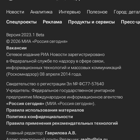
Новости
Аналитика
Интервью
Полезное
Город: дета
Спецпроекты
Реклама
Продукты и сервисы
Пресс-ц
Версия 2023.1 Beta
© 2026 МИА «Россия сегодня»
Вакансии
Сетевое издание РИА Новости зарегистрировано
в Федеральной службе по надзору в сфере связи,
информационных технологий и массовых коммуникаций
(Роскомнадзор) 08 апреля 2014 года.
Свидетельство о регистрации Эл № ФС77-57640
Учредитель: Федеральное государственное унитарное
предприятие Международное информационное агентство
«Россия сегодня»
(МИА «Россия сегодня»).
Правила использования материалов
Политика конфиденциальности
Правила применения рекомендательных технологий
Главный редактор:
Гаврилова А.В.
Адрес электронной почты Редакции:
realty@ria.ru