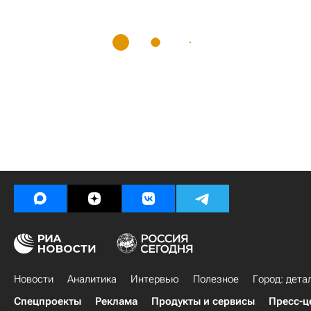
Новости
Аналитика
Интервью
Полезное
Город: дета
Спецпроекты
Реклама
Продукты и сервисы
Пресс-ц