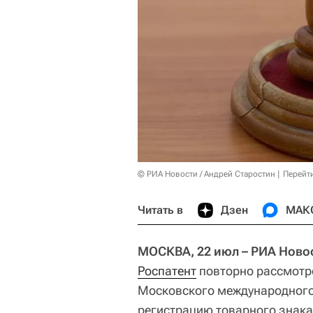
© РИА Новости / Андрей Старостин
Перейт
Читать в
Дзен
МАК
МОСКВА, 22 июл – РИА Ново
Роспатент
повторно рассмотр
Московского международного
регистрацию товарного знака 