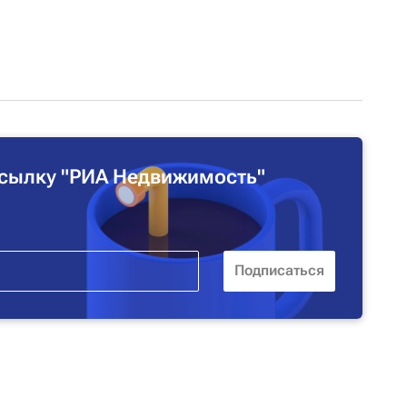
сылку "РИА Недвижимость"